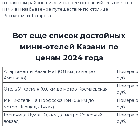
в спальном районе ниже и скорее отправляйтесь вместе с
нами в незабываемое путешествие по столице
Республики Татарстан!
Вот еще список достойных
мини-отелей Казани по
ценам 2024 года
Апартаменты KazanMall (0,8 км до метро
Номера о
Аметьево)
руб.
Номера о
Отель У Кремля (0,6 км до метро Кремлевская)
руб.
Мини-отель На Профсоюзной (0,6 км до
Номера о
метро Площадь Тукая)
руб.
Гостиница Дукат (0,5 км до метро Северный
Номера о
вокзал)
руб.