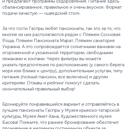
и предлагают программы оздоровления. Питание здесь
сбалансированное, правильное и очень вкусное. Формат
подачи зачастую — «шведский стол».
За что гости Гаспры любят пансионаты, так это за то, что
многие из них располагаются рядом с Пляжем Сосновая
Роща, Пляжем Пансионата Марат, Пляжем санатория
Украина. А это сопровождается солнечными ваннами на
огороженной и ухоженной территории, свободными
лежаками и зонтами. Через фильтры вы можете
указать предпочтения по расположению (у самого берега
моря или ближе к центру), дополнительным услугам, типу
питания (полный пансион, все включено) и другим
критериям. Отзывы и рейтинг помогут сделать
окончательный правильный выбор!
Бронируйте понравившийся вариант и отправляйтесь в
лучшие пансионаты Гаспры у Музея крымско-татарской
культуры, Музея Амет-Хана, Художественного музея
Басова! Помните, что раннее бронирование обеспечит
проживание в желаемом гостиничном объекте за