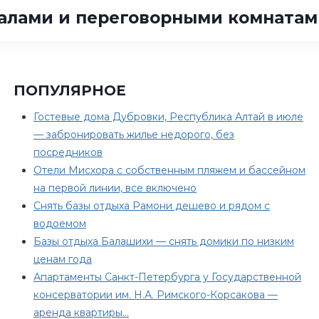
залами и переговорными комната
ПОПУЛЯРНОЕ
Гостевые дома Дубровки, Республика Алтай в июле
— забронировать жилье недорого, без
посредников
Отели Мисхора с собственным пляжем и бассейном
на первой линии, все включено
Снять базы отдыха Рамони дешево и рядом с
водоемом
Базы отдыха Балашихи — снять домики по низким
ценам года
Апартаменты Санкт-Петербурга у Государственной
консерватории им. Н.А. Римского-Корсакова —
аренда квартиры…