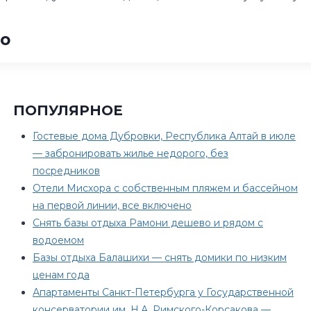
но
ПОПУЛЯРНОЕ
Гостевые дома Дубровки, Республика Алтай в июле
— забронировать жилье недорого, без
посредников
Отели Мисхора с собственным пляжем и бассейном
на первой линии, все включено
Снять базы отдыха Рамони дешево и рядом с
водоемом
Базы отдыха Балашихи — снять домики по низким
ценам года
Апартаменты Санкт-Петербурга у Государственной
консерватории им. Н.А. Римского-Корсакова —