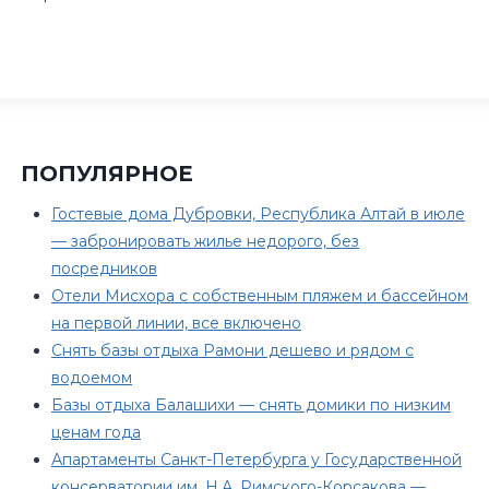
ПОПУЛЯРНОЕ
Гостевые дома Дубровки, Республика Алтай в июле
— забронировать жилье недорого, без
посредников
Отели Мисхора с собственным пляжем и бассейном
на первой линии, все включено
Снять базы отдыха Рамони дешево и рядом с
водоемом
Базы отдыха Балашихи — снять домики по низким
ценам года
Апартаменты Санкт-Петербурга у Государственной
консерватории им. Н.А. Римского-Корсакова —