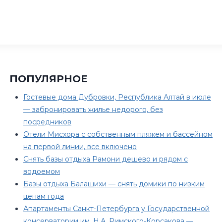
ПОПУЛЯРНОЕ
Гостевые дома Дубровки, Республика Алтай в июле
— забронировать жилье недорого, без
посредников
Отели Мисхора с собственным пляжем и бассейном
на первой линии, все включено
Снять базы отдыха Рамони дешево и рядом с
водоемом
Базы отдыха Балашихи — снять домики по низким
ценам года
Апартаменты Санкт-Петербурга у Государственной
консерватории им. Н.А. Римского-Корсакова —