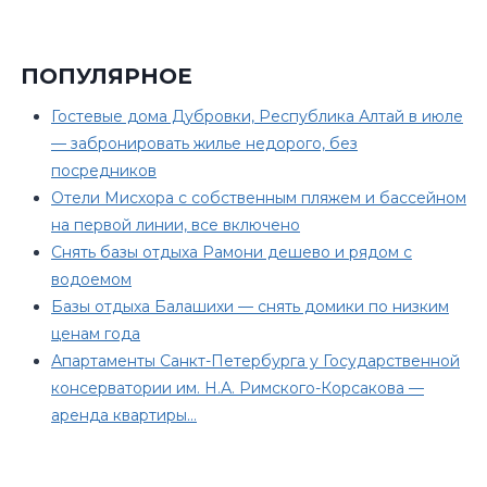
ПОПУЛЯРНОЕ
Гостевые дома Дубровки, Республика Алтай в июле
— забронировать жилье недорого, без
посредников
Отели Мисхора с собственным пляжем и бассейном
на первой линии, все включено
Снять базы отдыха Рамони дешево и рядом с
водоемом
Базы отдыха Балашихи — снять домики по низким
ценам года
Апартаменты Санкт-Петербурга у Государственной
консерватории им. Н.А. Римского-Корсакова —
аренда квартиры…