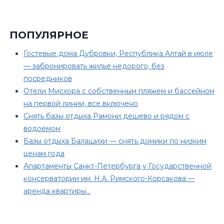
ПОПУЛЯРНОЕ
Гостевые дома Дубровки, Республика Алтай в июле
— забронировать жилье недорого, без
посредников
Отели Мисхора с собственным пляжем и бассейном
на первой линии, все включено
Снять базы отдыха Рамони дешево и рядом с
водоемом
Базы отдыха Балашихи — снять домики по низким
ценам года
Апартаменты Санкт-Петербурга у Государственной
консерватории им. Н.А. Римского-Корсакова —
аренда квартиры…