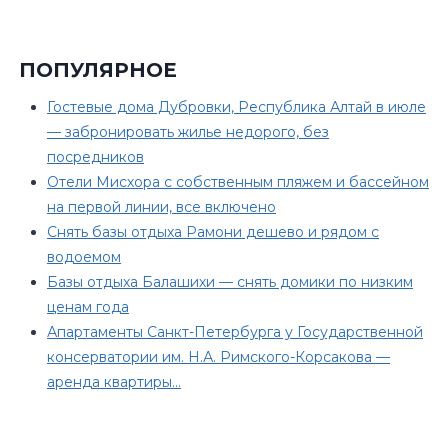
ПОПУЛЯРНОЕ
Гостевые дома Дубровки, Республика Алтай в июле
— забронировать жилье недорого, без
посредников
Отели Мисхора с собственным пляжем и бассейном
на первой линии, все включено
Снять базы отдыха Рамони дешево и рядом с
водоемом
Базы отдыха Балашихи — снять домики по низким
ценам года
Апартаменты Санкт-Петербурга у Государственной
консерватории им. Н.А. Римского-Корсакова —
аренда квартиры…