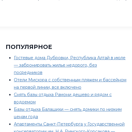
ПОПУЛЯРНОЕ
Гостевые дома Дубровки, Республика Алтай в июле
— забронировать жилье недорого, без
посредников
Отели Мисхора с собственным пляжем и бассейном
на первой линии, все включено
Снять базы отдыха Рамони дешево и рядом с
водоемом
Базы отдыха Балашихи — снять домики по низким
ценам года
Апартаменты Санкт-Петербурга у Государственной
консерватории им. Н.А. Римского-Корсакова —