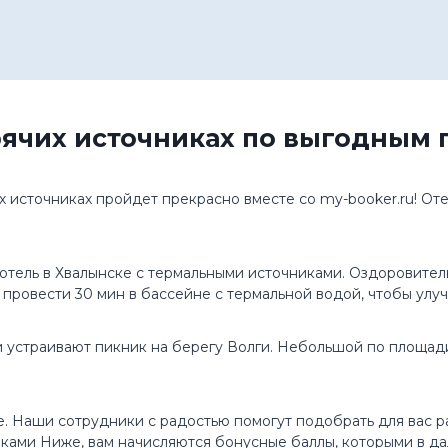
рячих источниках по выгодным
х источниках пройдет прекрасно вместе со my-booker.ru! О
тель в Хвалынске с термальными источниками. Оздоровитель
 провести 30 мин в бассейне с термальной водой, чтобы улуч
 устраивают пикник на берегу Волги. Небольшой по площади
 Наши сотрудники с радостью помогут подобрать для вас р
иками Ниже, вам начисляются бонусные баллы, которыми в д