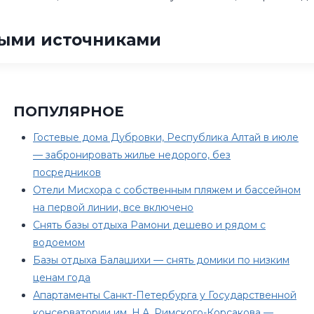
ными источниками
ПОПУЛЯРНОЕ
Гостевые дома Дубровки, Республика Алтай в июле
— забронировать жилье недорого, без
посредников
Отели Мисхора с собственным пляжем и бассейном
на первой линии, все включено
Снять базы отдыха Рамони дешево и рядом с
водоемом
Базы отдыха Балашихи — снять домики по низким
ценам года
Апартаменты Санкт-Петербурга у Государственной
консерватории им. Н.А. Римского-Корсакова —