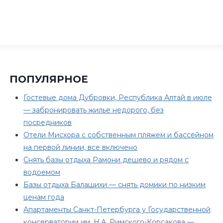
ПОПУЛЯРНОЕ
Гостевые дома Дубровки, Республика Алтай в июле
— забронировать жилье недорого, без
посредников
Отели Мисхора с собственным пляжем и бассейном
на первой линии, все включено
Снять базы отдыха Рамони дешево и рядом с
водоемом
Базы отдыха Балашихи — снять домики по низким
ценам года
Апартаменты Санкт-Петербурга у Государственной
консерватории им. Н.А. Римского-Корсакова —