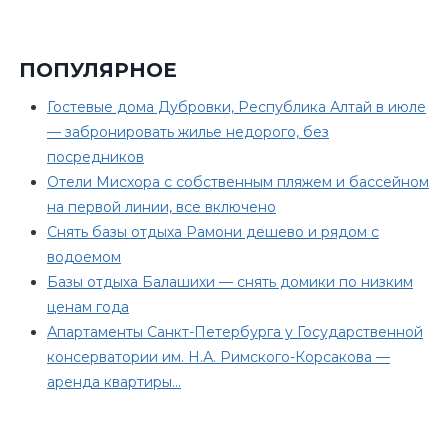
ПОПУЛЯРНОЕ
Гостевые дома Дубровки, Республика Алтай в июле
— забронировать жилье недорого, без
посредников
Отели Мисхора с собственным пляжем и бассейном
на первой линии, все включено
Снять базы отдыха Рамони дешево и рядом с
водоемом
Базы отдыха Балашихи — снять домики по низким
ценам года
Апартаменты Санкт-Петербурга у Государственной
консерватории им. Н.А. Римского-Корсакова —
аренда квартиры…