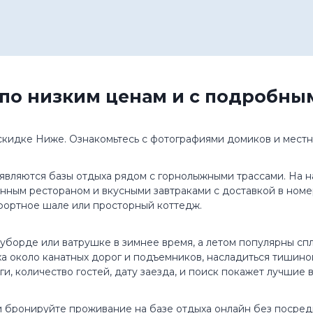
 по низким ценам и с подробны
 скидке Ниже. Ознакомьтесь с фотографиями домиков и местн
являются базы отдыха рядом с горнолыжными трассами. На н
нным рестораном и вкусными завтраками с доставкой в номе
фортное шале или просторный коттедж.
оуборде или ватрушке в зимнее время, а летом популярны сп
ха около канатных дорог и подъемников, насладиться тишино
, количество гостей, дату заезда, и поиск покажет лучшие 
 и бронируйте проживание на базе отдыха онлайн без посре