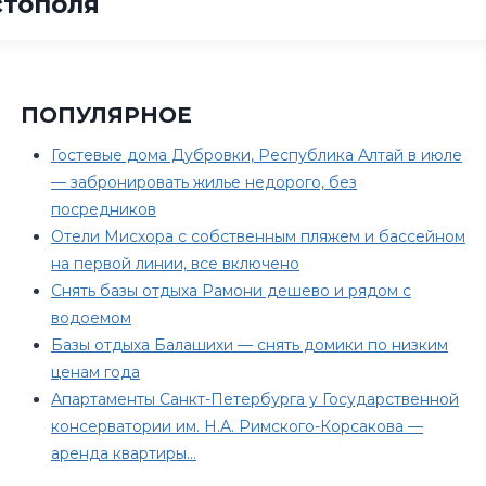
стополя
ПОПУЛЯРНОЕ
Гостевые дома Дубровки, Республика Алтай в июле
— забронировать жилье недорого, без
посредников
Отели Мисхора с собственным пляжем и бассейном
на первой линии, все включено
Снять базы отдыха Рамони дешево и рядом с
водоемом
Базы отдыха Балашихи — снять домики по низким
ценам года
Апартаменты Санкт-Петербурга у Государственной
консерватории им. Н.А. Римского-Корсакова —
аренда квартиры…